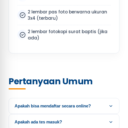
2 lembar pas foto berwarna ukuran
3x4 (terbaru)
2 lembar fotokopi surat baptis (jika
ada)
Pertanyaan Umum
Apakah bisa mendaftar secara online?
Ya, pendaftaran dapat dilakukan sepenuhnya
Apakah ada tes masuk?
secara online melalui situs web kami.