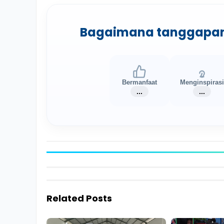
Bagaimana tanggapan A
Bermanfaat
Menginspiras
...
...
Related Posts