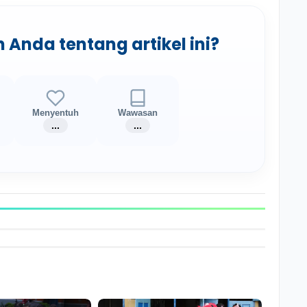
nda tentang artikel ini?
i
Menyentuh
Wawasan
...
...