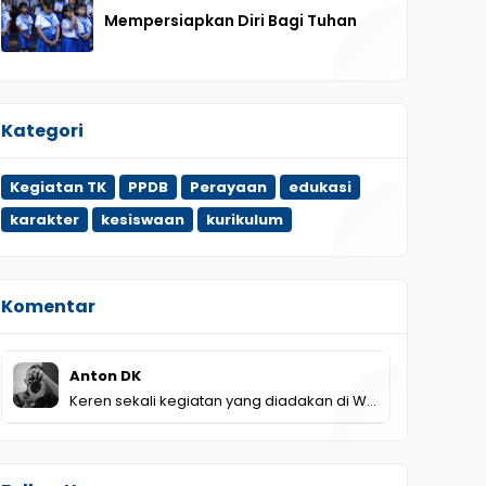
Mempersiapkan Diri Bagi Tuhan
Kategori
Kegiatan TK
PPDB
Perayaan
edukasi
karakter
kesiswaan
kurikulum
Komentar
Anton DK
Keren sekali kegiatan yang diadakan di W…