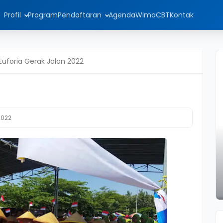
Profil
Program
Pendaftaran
Agenda
WimoCBT
Kontak
Euforia Gerak Jalan 2022
2022