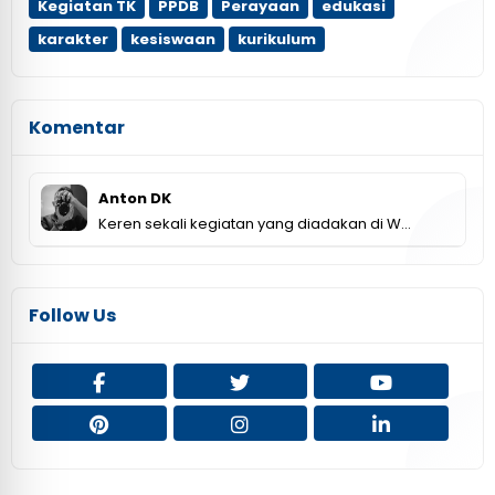
Kegiatan TK
PPDB
Perayaan
edukasi
karakter
kesiswaan
kurikulum
Komentar
Anton DK
Keren sekali kegiatan yang diadakan di W…
Follow Us